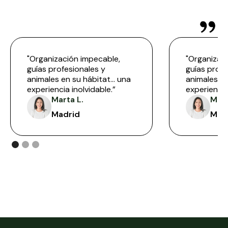
reales
"Organización impecable,
"Organizac
guías profesionales y
guías profe
animales en su hábitat… una
animales e
experiencia inolvidable.”
experiencia
Marta L.
Mart
Madrid
Mad