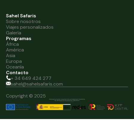
Sahel Safaris
Sobre nosotros
Viajes personalizados
Galería
Programas
África
América
Asia
Europa
Oceanía
Contacto
+ 34 649 424 277
sahel@sahelsafaris.com
Copyright © 2025